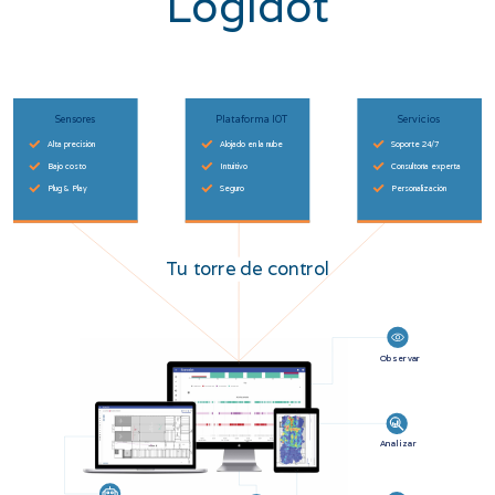
Logidot
Sensores
Plataforma IOT
Servicios
Alta precisión
Alojado en la nube
Soporte 24/7
Bajo costo
Intuitivo
Consultoría experta
Plug & Play
Seguro
Personalización
Tu torre de control
Observar
Analizar