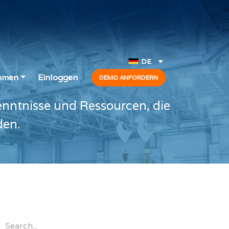
DE
Deutsche
hmen
Einloggen
DEMO ANFORDERN
English
nntnisse und Ressourcen, die
Español
den.
Français
Portugês
Italiano