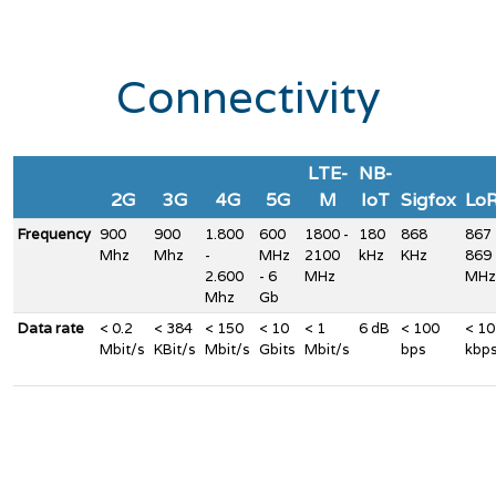
Connectivity
LTE-
NB-
2G
3G
4G
5G
M
IoT
Sigfox
Lo
Frequency
900
900
1.800
600
1800 -
180
868
867 
Mhz
Mhz
-
MHz
2100
kHz
KHz
869
2.600
- 6
MHz
MHz
Mhz
Gb
Data rate
< 0.2
< 384
< 150
< 10
< 1
6 dB
< 100
< 10
Mbit/s
KBit/s
Mbit/s
Gbits
Mbit/s
bps
kbp