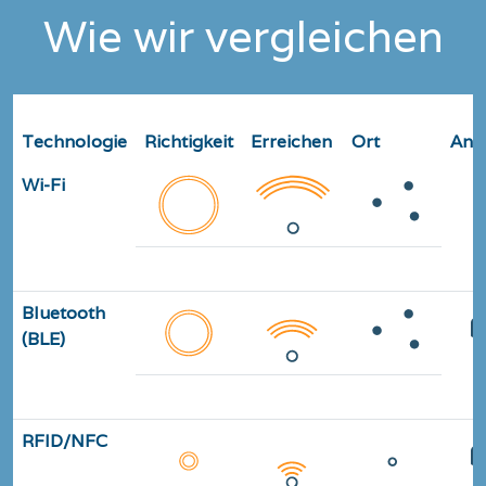
Wie wir vergleichen
Technologie
Richtigkeit
Erreichen
Ort
Anw
Wi-Fi
<20 m
<150 m
2D
Bluetooth
(BLE)
<6 m
<50 m
2D
RFID/NFC