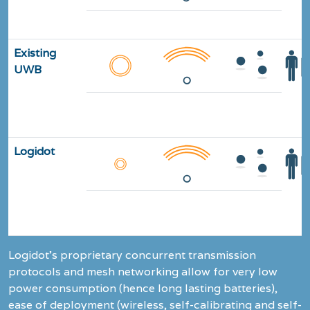
<10 cm
<1cm
Stelle
Existing
UWB
<20 cm
<100 m
2D/3D
Logidot
<20 cm
<100m
2D/3D
Logidot’s proprietary concurrent transmission
protocols and mesh networking allow for very low
power consumption (hence long lasting batteries),
ease of deployment (wireless, self-calibrating and self-