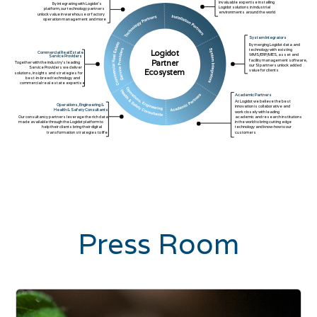
invaluable expertise installing
By integrating with Logidot’s
Logidot solutions in industrial
platform, our technology partners
environments around the world
unlock value in warehouse or factory
operation management and more
System Integrators
By merging Logidot data and
technology with existing
Logidot
Commercial Real Estate
WMS/ERP/MES, asset and
Service Providers
facility management software,
Partner
Together with the industry’s leading
our SI partners unlock added
Service Providers we deliver
value for clients
Ecosystem
solutions, insights and strategies for
best-in-breed technology and
commercial real estate expertise
Academic Partners
At Logidot we believe the best
Operations, Engineering &
innovation is collaborative and
Health & Safety Consultants
work closely with leading
Our consultancy partners leverage the rich data
academic and research institutions
made available through the Logidot platform to
in the world to bring cutting edge
help their clients bring their digital
technology and know-how to our
transformation strategies to life
customers
Press Room