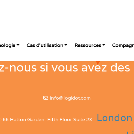
nologie
Cas d'utilisation
Ressources
Compagn
-nous si vous avez des
info@logidot.com
London
3-66 Hatton Garden
Fifth Floor Suite 23