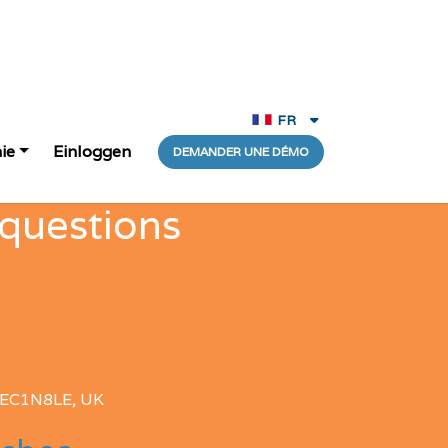
FR
Deutsche
ie
Einloggen
DEMANDER UNE DÉMO
English
 questions
Español
Français
Portugês
Italiano
EC1N8LE, UK