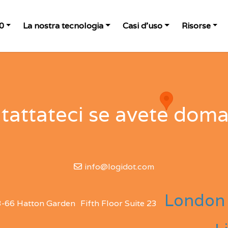
.0
La nostra tecnologia
Casi d'uso
Risorse
tattateci se avete dom
info@logidot.com
London
3-66 Hatton Garden
Fifth Floor Suite 23