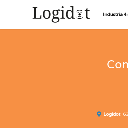
Industria 4
Con
Logidot
6