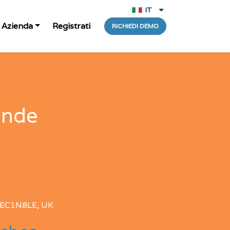
IT
Deutsche
Azienda
Registrati
RICHIEDI DEMO
English
Español
Français
Portugês
ande
Italiano
EC1N8LE, UK