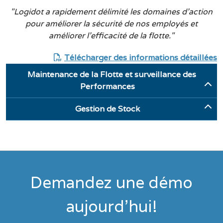
"Logidot a rapidement délimité les domaines d'action
pour améliorer la sécurité de nos employés et
améliorer l'efficacité de la flotte."
Télécharger des informations détaillées
Maintenance de la Flotte et surveillance des
Performances
Gestion de Stock
Client
Nitela (Romenia)
Client
Transportes Paulo Duarte (Azambuja)
Surveillance de la productivité et des
Demandez une démo
Cas d'utilisation
performances pour 3 équipes de
conducteurs de chariots élévateurs,
aujourd'hui!
Identifier les actions mal placées et le
identifier les améliorations ou les
placement stratégique des actions.
opportunités de réduction des coûts.